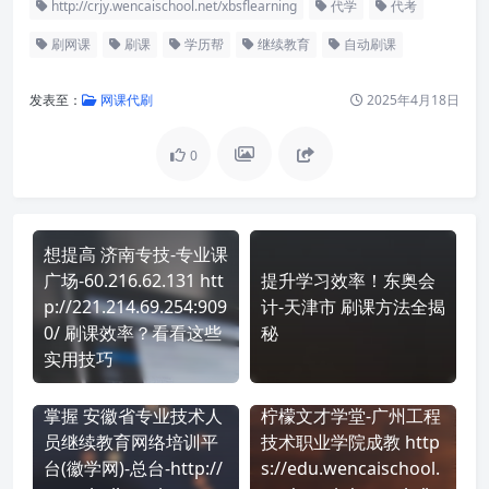
http://crjy.wencaischool.net/xbsflearning
代学
代考
刷网课
刷课
学历帮
继续教育
自动刷课
发表至：
网课代刷
2025年4月18日
0
想提高 济南专技-专业课
广场-60.216.62.131 htt
提升学习效率！东奥会
p://221.214.69.254:909
计-天津市 刷课方法全揭
0/ 刷课效率？看看这些
秘
实用技巧
掌握 安徽省专业技术人
柠檬文才学堂-广州工程
员继续教育网络培训平
技术职业学院成教 http
台(徽学网)-总台-http://
s://edu.wencaischool.