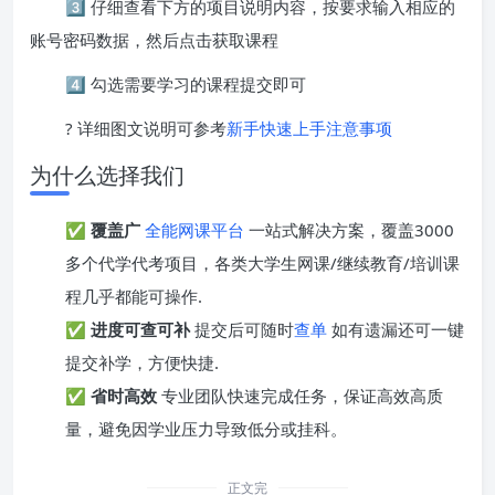
3️⃣ 仔细查看下方的项目说明内容，按要求输入相应的
账号密码数据，然后点击获取课程
4️⃣ 勾选需要学习的课程提交即可
? 详细图文说明可参考
新手快速上手注意事项
为什么选择我们
✅
覆盖广
全能网课平台
一站式解决方案，覆盖3000
多个代学代考项目，各类大学生网课/继续教育/培训课
程几乎都能可操作.
✅
进度可查可补
提交后可随时
查单
如有遗漏还可一键
提交补学，方便快捷.
✅
省时高效
专业团队快速完成任务，保证高效高质
量，避免因学业压力导致低分或挂科。
正文完