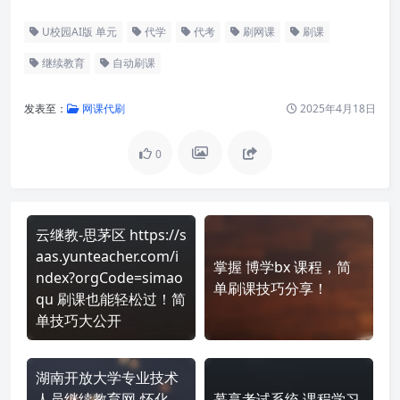
U校园AI版 单元
代学
代考
刷网课
刷课
继续教育
自动刷课
发表至：
网课代刷
2025年4月18日
0
云继教-思茅区 https://s
aas.yunteacher.com/i
掌握 博学bx 课程，简
ndex?orgCode=simao
单刷课技巧分享！
qu 刷课也能轻松过！简
单技巧大公开
湖南开放大学专业技术
人员继续教育网-怀化
慕享考试系统 课程学习