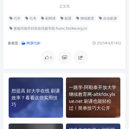
正文完
代学
代考
刷网课
刷课
继续教育
自动刷课
麦能河南开封科技传媒学院-humc.hnzkw.org.cn
发表至：
网课代刷
2025年4月18日
0
一路学-阿勒泰开放大学
想提高 好大学在线 刷课
继续教育网-altkfdx.ylx
效率？看看这些实用技
ue.net 刷课也能轻松
巧
过！简单技巧大公开