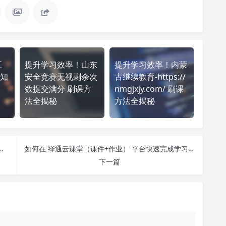
五
提升学习效率！山东
提升学习效率！内蒙
知
安全竞赛无视剩余次
古继续教育-https://
？
数提交满分 刷课方
nmgjxjy.com/ 刷课
法全揭秘
方法全揭秘
试） 刷课也能轻松过！简单技巧大公开
如何在 绎通云课堂（课件+作业） 平台快速完成学习任务？
下一篇