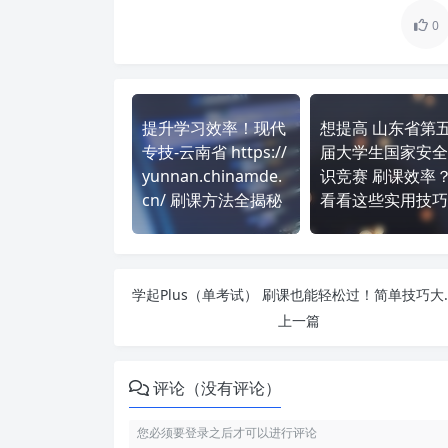
0
提升学习效率！现代
想提高 山东省第
专技-云南省 https://
届大学生国家安全
yunnan.chinamde.
识竞赛 刷课效率
cn/ 刷课方法全揭秘
看看这些实用技巧
学起Plus（单考
上一篇
评论（没有评论）