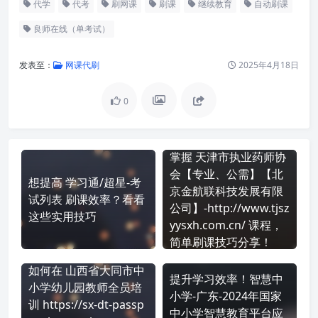
代学
代考
刷网课
刷课
继续教育
自动刷课
良师在线（单考试）
发表至：
网课代刷
2025年4月18日
0
掌握 天津市执业药师协
会【专业、公需】【北
想提高 学习通/超星-考
京金航联科技发展有限
试列表 刷课效率？看看
公司】-http://www.tjsz
这些实用技巧
yysxh.com.cn/ 课程，
简单刷课技巧分享！
如何在 山西省大同市中
提升学习效率！智慧中
小学幼儿园教师全员培
小学-广东-2024年国家
训 https://sx-dt-passp
中小学智慧教育平台应