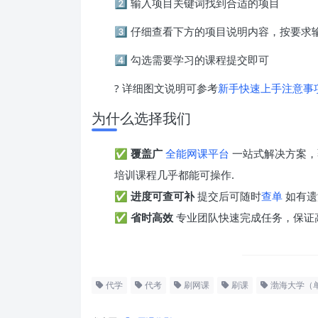
2️⃣ 输入项目关键词找到合适的项目
3️⃣ 仔细查看下方的项目说明内容，按要
4️⃣ 勾选需要学习的课程提交即可
? 详细图文说明可参考
新手快速上手注意事
为什么选择我们
✅
覆盖广
全能网课平台
一站式解决方案，
培训课程几乎都能可操作.
✅
进度可查可补
提交后可随时
查单
如有遗
✅
省时高效
专业团队快速完成任务，保证
代学
代考
刷网课
刷课
渤海大学（