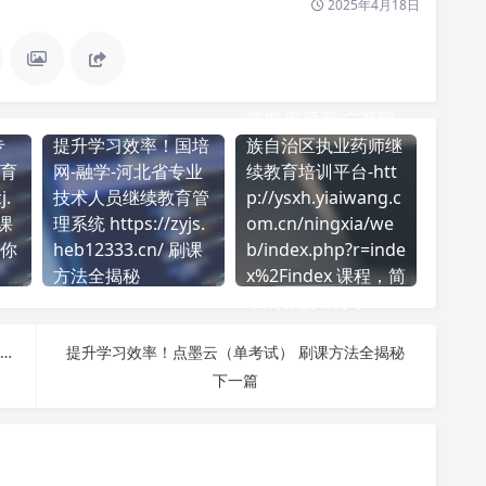
2025年4月18日
掌握 医爱网-宁夏回
专
提升学习效率！国培
族自治区执业药师继
育
网-融学-河北省专业
续教育培训平台-htt
j.
技术人员继续教育管
p://ysxh.yiaiwang.c
 课
理系统 https://zyjs.
om.cn/ningxia/we
你
heb12333.cn/ 刷课
b/index.php?r=inde
方法全揭秘
x%2Findex 课程，简
单刷课技巧分享！
想提高 渤海大学（单考试） 刷课效率？看看这些实用技巧
提升学习效率！点墨云（单考试） 刷课方法全揭秘
下一篇