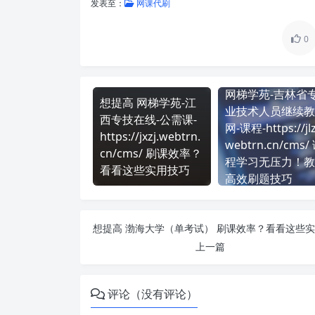
发表至：
网课代刷
0
网梯学苑-吉林省
想提高 网梯学苑-江
业技术人员继续教
西专技在线-公需课-
网-课程-https://jlz
https://jxzj.webtrn.
webtrn.cn/cms/
cn/cms/ 刷课效率？
程学习无压力！教
看看这些实用技巧
高效刷题技巧
上一篇
评论（没有评论）