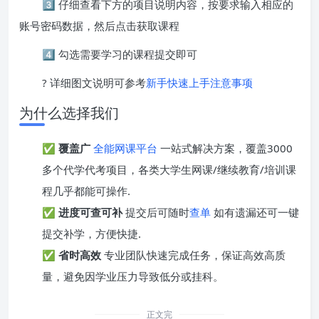
3️⃣ 仔细查看下方的项目说明内容，按要求输入相应的
账号密码数据，然后点击获取课程
4️⃣ 勾选需要学习的课程提交即可
? 详细图文说明可参考
新手快速上手注意事项
为什么选择我们
✅
覆盖广
全能网课平台
一站式解决方案，覆盖3000
多个代学代考项目，各类大学生网课/继续教育/培训课
程几乎都能可操作.
✅
进度可查可补
提交后可随时
查单
如有遗漏还可一键
提交补学，方便快捷.
✅
省时高效
专业团队快速完成任务，保证高效高质
量，避免因学业压力导致低分或挂科。
正文完