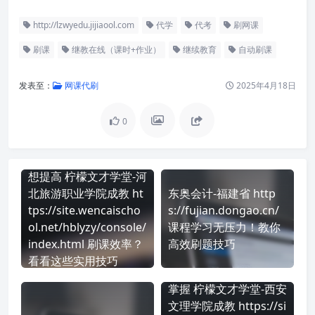
http://lzwyedu.jijiaool.com
代学
代考
刷网课
刷课
继教在线（课时+作业）
继续教育
自动刷课
发表至：
网课代刷
2025年4月18日
0
想提高 柠檬文才学堂-河
北旅游职业学院成教 ht
东奥会计-福建省 http
tps://site.wencaischo
s://fujian.dongao.cn/
ol.net/hblyzy/console/
课程学习无压力！教你
index.html 刷课效率？
高效刷题技巧
看看这些实用技巧
掌握 柠檬文才学堂-西安
文理学院成教 https://si