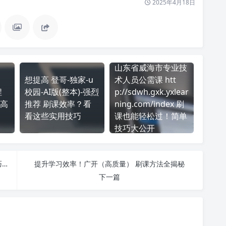
2025年4月18日
山东省威海市专业技
想提高 登哥-独家-u
术人员公需课 htt
程
校园-AI版(整本)-强烈
p://sdwh.gxk.yxlear
高
推荐 刷课效率？看
ning.com/index 刷
看这些实用技巧
课也能轻松过！简单
技巧大公开
百通学堂（视频+作业） 刷课也能轻松过！简单技巧大公开
提升学习效率！广开（高质量） 刷课方法全揭秘
下一篇