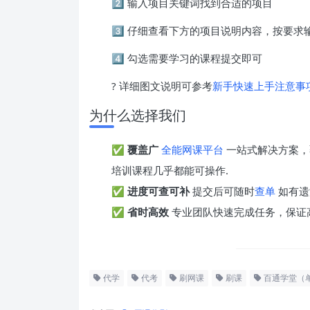
2️⃣ 输入项目关键词找到合适的项目
3️⃣ 仔细查看下方的项目说明内容，按要
4️⃣ 勾选需要学习的课程提交即可
? 详细图文说明可参考
新手快速上手注意事
为什么选择我们
✅
覆盖广
全能网课平台
一站式解决方案，
培训课程几乎都能可操作.
✅
进度可查可补
提交后可随时
查单
如有遗
✅
省时高效
专业团队快速完成任务，保证
代学
代考
刷网课
刷课
百通学堂（