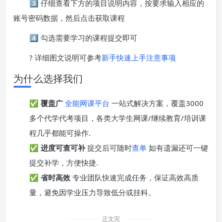
3️⃣ 仔细查看下方的项目说明内容，按要求输入相应的
账号密码数据，然后点击获取课程
4️⃣ 勾选需要学习的课程提交即可
? 详细图文说明可参考
新手快速上手注意事项
为什么选择我们
✅
覆盖广
全能网课平台
一站式解决方案，覆盖3000
多个代学代考项目，各类大学生网课/继续教育/培训课
程几乎都能可操作.
✅
进度可查可补
提交后可随时
查单
如有遗漏还可一键
提交补学，方便快捷.
✅
省时高效
专业团队快速完成任务，保证高效高质
量，避免因学业压力导致低分或挂科。
正文完