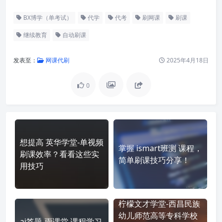
BX博学（单考试）
代学
代考
刷网课
刷课
继续教育
自动刷课
发表至：
网课代刷
2025年4月18日
0
想提高 英华学堂-单视频
掌握 ismart班测 课程，
刷课效率？看看这些实
简单刷课技巧分享！
用技巧
柠檬文才学堂-西昌民族
幼儿师范高等专科学校
ai答题-雨课堂 课程学习