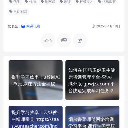
代学
代考
刷网课
刷课
柠檬文才
继续教育
自动刷课
发表至：
网课代刷
2025年4月18日
0
如何在 国培卫健卫生健
提升学习效率！u校园AI
康培训管理平台-查课-
-单元 刷课方法全揭秘
满分版-gpwjzx.com 平
台快速完成学习任务？
提升学习效率！云继教-
曲靖师宗县 https://saa
烟台鲁菜师傅网络培训
s.yunteacher.com/ind
学习平台 课程学习无压