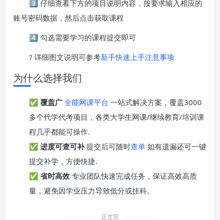
3️⃣ 仔细查看下方的项目说明内容，按要求输入相应的
账号密码数据，然后点击获取课程
4️⃣ 勾选需要学习的课程提交即可
? 详细图文说明可参考
新手快速上手注意事项
为什么选择我们
✅
覆盖广
全能网课平台
一站式解决方案，覆盖3000
多个代学代考项目，各类大学生网课/继续教育/培训课
程几乎都能可操作.
✅
进度可查可补
提交后可随时
查单
如有遗漏还可一键
提交补学，方便快捷.
✅
省时高效
专业团队快速完成任务，保证高效高质
量，避免因学业压力导致低分或挂科。
正文完