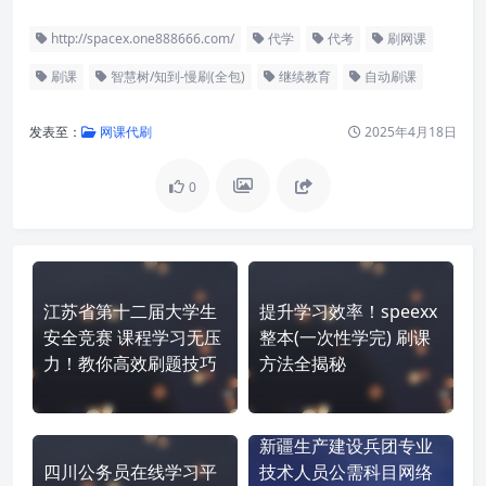
http://spacex.one888666.com/
代学
代考
刷网课
刷课
智慧树/知到-慢刷(全包)
继续教育
自动刷课
发表至：
网课代刷
2025年4月18日
0
江苏省第十二届大学生
提升学习效率！speexx
安全竞赛 课程学习无压
整本(一次性学完) 刷课
力！教你高效刷题技巧
方法全揭秘
新疆生产建设兵团专业
四川公务员在线学习平
技术人员公需科目网络