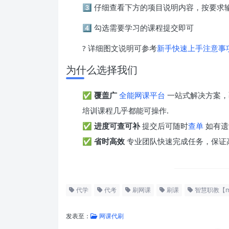
3️⃣ 仔细查看下方的项目说明内容，按要
4️⃣ 勾选需要学习的课程提交即可
? 详细图文说明可参考
新手快速上手注意事
为什么选择我们
✅
覆盖广
全能网课平台
一站式解决方案，
培训课程几乎都能可操作.
✅
进度可查可补
提交后可随时
查单
如有遗
✅
省时高效
专业团队快速完成任务，保证
代学
代考
刷网课
刷课
智慧职教【m
发表至：
网课代刷