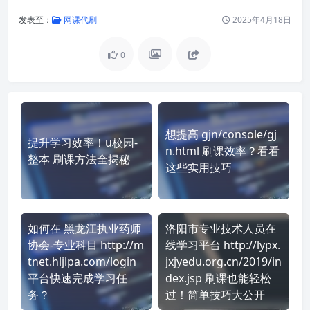
发表至：
网课代刷
2025年4月18日
0
想提高 gjn/console/gj
提升学习效率！u校园-
n.html 刷课效率？看看
整本 刷课方法全揭秘
这些实用技巧
如何在 黑龙江执业药师
洛阳市专业技术人员在
协会-专业科目 http://m
线学习平台 http://lypx.
tnet.hljlpa.com/login
jxjyedu.org.cn/2019/in
平台快速完成学习任
dex.jsp 刷课也能轻松
务？
过！简单技巧大公开