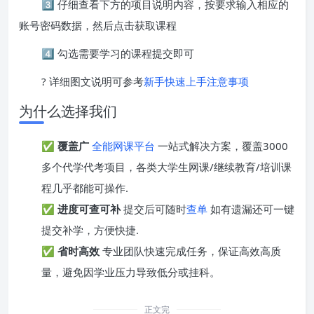
3️⃣ 仔细查看下方的项目说明内容，按要求输入相应的
账号密码数据，然后点击获取课程
4️⃣ 勾选需要学习的课程提交即可
? 详细图文说明可参考
新手快速上手注意事项
为什么选择我们
✅
覆盖广
全能网课平台
一站式解决方案，覆盖3000
多个代学代考项目，各类大学生网课/继续教育/培训课
程几乎都能可操作.
✅
进度可查可补
提交后可随时
查单
如有遗漏还可一键
提交补学，方便快捷.
✅
省时高效
专业团队快速完成任务，保证高效高质
量，避免因学业压力导致低分或挂科。
正文完