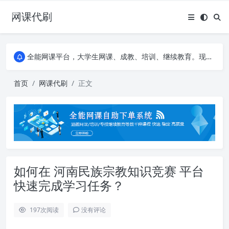
网课代刷
AI论文写作平台，根据真实文献内容生成论文
全能网课平台，大学生网课、成教、培训、继续教育。现已接入代刷代考项目3000+
AI论文写作平台，根据真实文献内容生成论文
全能网课平台，大学生网课、成教、培训、继续教育。现已接入代刷代考项目3000+
首页
网课代刷
正文
如何在 河南民族宗教知识竞赛 平台
快速完成学习任务？
197
次阅读
没有评论