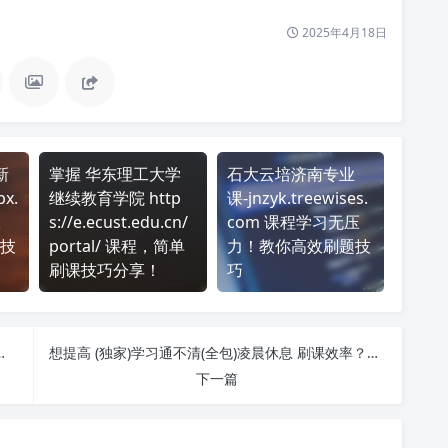
2025年4月18日
新
掌握 华东理工大学
石大云培济南专业
x.
继续教育学院 http
课-jnzyk.treewises.
效
s://e.ecust.edu.cn/
com 课程学习无压
技
portal/ 课程，简单
力！教你高效刷题技
刷课技巧分享！
巧
高分 课程，简单刷课技巧分享！
想提高 (独家)学习通不清(全包)凌晨休息 刷课效率？看看这些实用技巧
下一篇