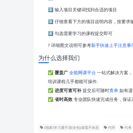
2️⃣ 输入项目关键词找到合适的项目
3️⃣ 仔细查看下方的项目说明内容，按要
4️⃣ 勾选需要学习的课程提交即可
? 详细图文说明可参考
新手快速上手注意事
为什么选择我们
✅
覆盖广
全能网课平台
一站式解决方案，
培训课程几乎都能可操作.
✅
进度可查可补
提交后可随时
查单
如有遗
✅
省时高效
专业团队快速完成任务，保证
(独家)学习通不清(全包)凌晨不休息
代学
代考