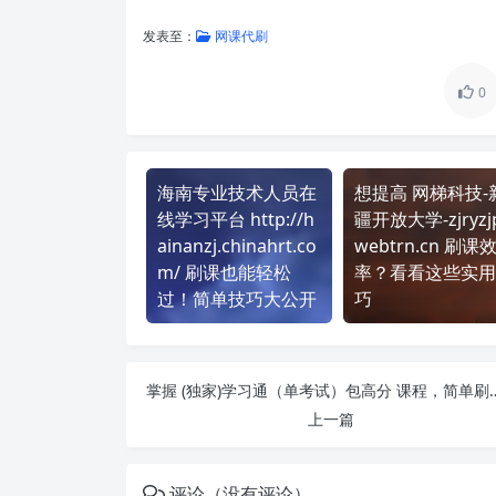
发表至：
网课代刷
0
海南专业技术人员在
想提高 网梯科技-
线学习平台 http://h
疆开放大学-zjryzjp
ainanzj.chinahrt.co
webtrn.cn 刷课
m/ 刷课也能轻松
率？看看这些实用
过！简单技巧大公开
巧
掌握 (独家)学习通（单考试）包
上一篇
评论（没有评论）