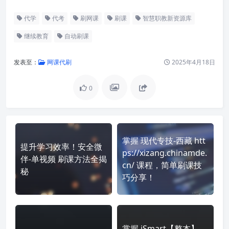
代学
代考
刷网课
刷课
智慧职教新资源库
继续教育
自动刷课
发表至：
网课代刷
2025年4月18日
0
掌握 现代专技-西藏 htt
提升学习效率！安全微
ps://xizang.chinamde.
伴-单视频 刷课方法全揭
cn/ 课程，简单刷课技
秘
巧分享！
掌握 iSmart【整本】