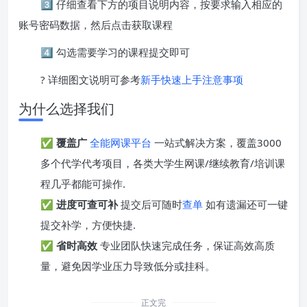
3️⃣ 仔细查看下方的项目说明内容，按要求输入相应的
账号密码数据，然后点击获取课程
4️⃣ 勾选需要学习的课程提交即可
? 详细图文说明可参考
新手快速上手注意事项
为什么选择我们
✅
覆盖广
全能网课平台
一站式解决方案，覆盖3000
多个代学代考项目，各类大学生网课/继续教育/培训课
程几乎都能可操作.
✅
进度可查可补
提交后可随时
查单
如有遗漏还可一键
提交补学，方便快捷.
✅
省时高效
专业团队快速完成任务，保证高效高质
量，避免因学业压力导致低分或挂科。
正文完