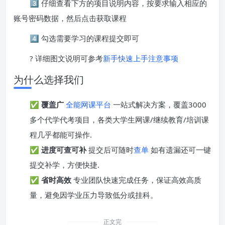
3️⃣ 仔细查看下方的项目说明内容，按要求输入相应的
账号密码数据，然后点击获取课程
4️⃣ 勾选需要学习的课程提交即可
? 详细图文说明可参考
新手快速上手注意事项
为什么选择我们
✅
覆盖广
全能网课平台
一站式解决方案，覆盖3000
多个代学代考项目，各类大学生网课/继续教育/培训课
程几乎都能可操作.
✅
进度可查可补
提交后可随时
查单
如有遗漏还可一键
提交补学，方便快捷.
✅
省时高效
专业团队快速完成任务，保证高效高质
量，避免因学业压力导致低分或挂科。
正文完