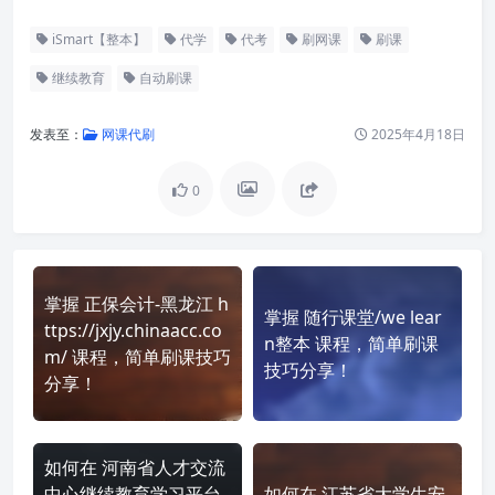
iSmart【整本】
代学
代考
刷网课
刷课
继续教育
自动刷课
发表至：
网课代刷
2025年4月18日
0
掌握 正保会计-黑龙江 h
掌握 随行课堂/we lear
ttps://jxjy.chinaacc.co
n整本 课程，简单刷课
m/ 课程，简单刷课技巧
技巧分享！
分享！
如何在 河南省人才交流
中心继续教育学习平台
如何在 江苏省大学生安