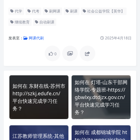
代学
代考
刷网课
刷课
社会公益学院【英华】
继续教育
自动刷课
发表至：
网课代刷
2025年4月18日
0
如何在 灯塔-山东干部网
如何在 东财在线-苏州市
络学院-专题班-https://
http://szkj.edufe.cn/
gbwlxy.dtdjzx.gov.cn/
平台快速完成学习任
平台快速完成学习任
务？
务？
如何在 成都锦城学院 ht
江苏教师管理系统-其他
tp://site.wencaischoo