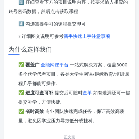
3️⃣ 仔细查看下方的项目说明内容，按要求输入相应的
账号密码数据，然后点击获取课程
4️⃣ 勾选需要学习的课程提交即可
? 详细图文说明可参考
新手快速上手注意事项
为什么选择我们
✅
覆盖广
全能网课平台
一站式解决方案，覆盖3000
多个代学代考项目，各类大学生网课/继续教育/培训课
程几乎都能可操作.
✅
进度可查可补
提交后可随时
查单
如有遗漏还可一键
提交补学，方便快捷.
✅
省时高效
专业团队快速完成任务，保证高效高质
量，避免因学业压力导致低分或挂科。
正文完