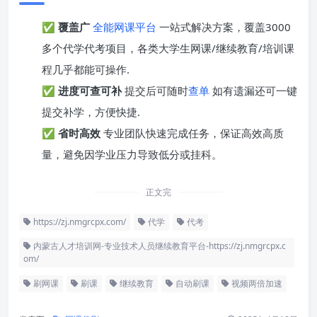
✅
覆盖广
全能网课平台
一站式解决方案，覆盖3000
多个代学代考项目，各类大学生网课/继续教育/培训课
程几乎都能可操作.
✅
进度可查可补
提交后可随时
查单
如有遗漏还可一键
提交补学，方便快捷.
✅
省时高效
专业团队快速完成任务，保证高效高质
量，避免因学业压力导致低分或挂科。
正文完
https://zj.nmgrcpx.com/
代学
代考
内蒙古人才培训网-专业技术人员继续教育平台-https://zj.nmgrcpx.c
om/
刷网课
刷课
继续教育
自动刷课
视频两倍加速