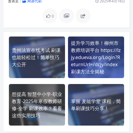
发表至：
网课代刷
2025年4月18日
0
提升学习效率！柳州市
贵州法宣在线考试 刷课
教师培训平台 https://lz
也能轻松过！简单技巧
jy.edueva.org/Login?R
大公开
eturnUrl=/dcjy/index
刷课方法全揭秘
想提高 智慧中小学-职业
教育-2025年寒假教师研
掌握 麦能学堂 课程，简
修-全学 刷课效率？看看
单刷课技巧分享！
这些实用技巧