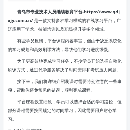
青岛市专业技术人员继续教育平台-https://www.qdj
xjy.com.cn/
是一款支持多种学习模式的在线学习平台，广
泛应用于学术、技能培训以及职场提升等多个领域。
有些学员反馈，平台课程内容丰富，但由于缺乏系统化
的学习规划和高效刷课方法，导致他们学习进度缓慢。
为了更高效地完成学习任务，不少学员开始选择自动化
刷课方式，通过代学服务解决了时间安排和考试压力问题。
接下来，我们将详细介绍刷课时需要特别注意的一些事
项，帮助你避免常见的错误，顺利完成课程。
平台课程设置细致，学员可以选择合适的学习路径，但
部分课程需要按照规定的时间学习，因此需要用户耐心学
习。