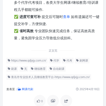
多个代学代考项目，各类大学生网课/继续教育/培训课
程几乎都能可操作.
✅
进度可查可补
提交后可随时
查单
如有遗漏还可一键
提交补学，方便快捷.
✅
省时高效
专业团队快速完成任务，保证高效高质
量，避免因学业压力导致低分或挂科。
正文完
https://www.qdjxjy.com.cn/
代学
代考
刷网课
刷课
无
继续教育
自动刷课
青岛市专业技术人员继续教育平台-https://www.qdjxjy.com.cn/
发表至：
网课代刷
2025年4月18日
0