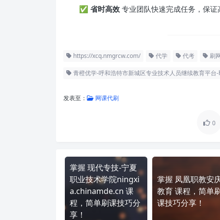
✅
省时高效
专业团队快速完成任务，保证
https://xcq.nmgrcw.com/
代学
代考
刷
青橙优学-呼和浩特市新城区专业技术人员继续教育平台-https:/
发表至：
网课代刷
0
掌握 现代专技-宁夏
职业技术学院ningxi
掌握 凤凰职教安
a.chinamde.cn 课
教育 课程，简单
程，简单刷课技巧分
课技巧分享！
享！