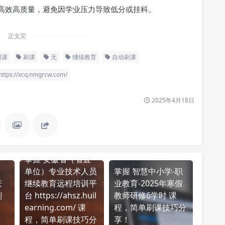
高效高质量，避免因学业压力导致低分或挂科。
正文完
网课
刷课
无
继续教育
自动刷课
/xcq.nmgrcw.com/
2025年4月18日
掌握 安徽省（省直
单位）专业技术人员
掌握 智慧中小学-职
庆
继续教育远程培训平
业教育-2025年寒假
刷
台 https://ahsz.huil
教师研修6学时 课
earning.com/ 课
程，简单刷课技巧分
程，简单刷课技巧分
享！