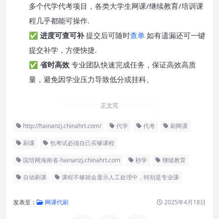
多个代学代考项目，各类大学生网课/继续教育/培训课
程几乎都能可操作.
✅
进度可查可补
提交后可随时
查单
如有遗漏还可一键
提交补学，方便快捷.
✅
省时高效
专业团队快速完成任务，保证高效高质
量，避免因学业压力导致低分或挂科。
正文完
http://hainanzj.chinahrt.com/
代学
代考
刷网课
刷课
包考试必须自己买够课程
国培网海南省-hainanzj.chinahrt.com
秒学
继续教育
自动刷课
课程不够就会显示人工处理中，特别是专业课
发表至：
网课代刷
2025年4月18日