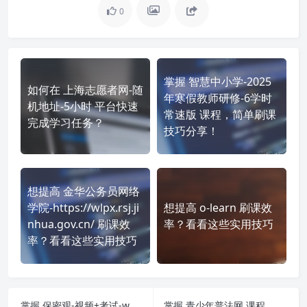
0
掌握 智慧中小学-2025
如何在 上海志愿者网-随
年寒假教师研修-6学时
机地址-5小时 平台快速
常速版 课程，简单刷课
完成学习任务？
技巧分享！
想提高 金华公务员网络
学院-https://wlpx.rsj.ji
想提高 o-learn 刷课效
nhua.gov.cn/ 刷课效
率？看看这些实用技巧
率？看看这些实用技巧
掌握 保密观-视频+考试-www.baomi.org.cn 课程，简单刷课技巧分享！
掌握 青少年普法网 课程，简单刷课技巧分享！