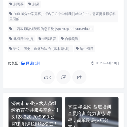
刷网课
刷课
加速10分钟学完客户报名了几个学科我们就学几个，需要提前报学科
里面的
广西教师培训管理信息系统-jspxzx.gxeduyun.edu.cn
此项目学的是
继续教育
自动刷课
语文、历史、道德与法治（教材培训）
这个项目
发表至：
网课代刷
2025年4月18日
0
济南市专业技术人员继
掌握 华医网-基层培训-
续教育公共服务平台-11
全员培训-能力训练 课
3.128.220.70:9090-公
程，简单刷课技巧分
需课 刷课也能轻松过！
享！