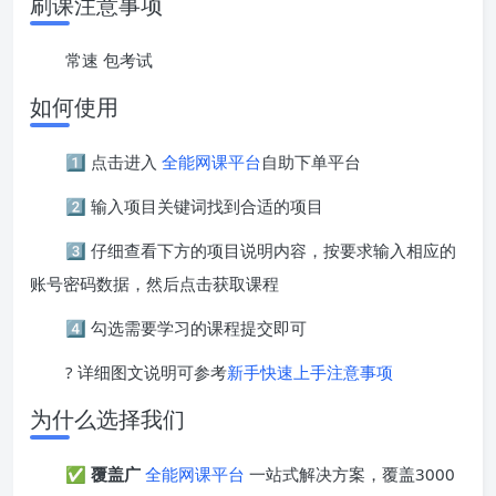
刷课注意事项
常速 包考试
如何使用
1️⃣ 点击进入
全能网课平台
自助下单平台
2️⃣ 输入项目关键词找到合适的项目
3️⃣ 仔细查看下方的项目说明内容，按要求输入相应的
账号密码数据，然后点击获取课程
4️⃣ 勾选需要学习的课程提交即可
? 详细图文说明可参考
新手快速上手注意事项
为什么选择我们
✅
覆盖广
全能网课平台
一站式解决方案，覆盖3000