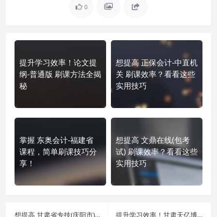
0
提升学习效率！论文提
想提高 正保会计-中直机
纲-普通版 刷课方法全揭
关 刷课效率？看看这些
秘
实用技巧
掌握 东奥会计-福建省
想提高 文鼎在线(包考
课程，简单刷课技巧分
试) 刷课效率？看看这些
享！
实用技巧
想提高 甘肃省专技(庆阳市)-gsqyzj.59iedu.com 刷课效率？看看这些实用技巧
提升学习效率！甘肃天亿博教育科技有限公司-gstyb.lllnet.cn 刷课方法全揭秘