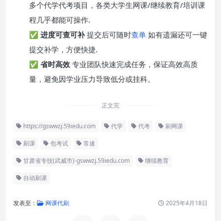
多个代学代考项目，各类大学生网课/继续教育/培训课
程几乎都能可操作.
✅
进度可查可补
提交后可随时
查单
如有遗漏还可一键
提交补学，方便快捷.
✅
省时高效
专业团队快速完成任务，保证高效高质
量，避免因学业压力导致低分或挂科。
正文完
https://gswwzj.59iedu.com
代学
代考
刷网课
刷课
包考试
常速
甘肃省专技(武威市)-gswwzj.59iedu.com
继续教育
自动刷课
发表至：
网课代刷
2025年4月18日