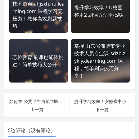
技术协会-ahjsxh.huilea
提升学习效率！U校园
rning.com 课程学习无
整本2 刷课方法全揭秘
压力！教你高效刷题技
巧
掌握 山东省淄博市专业
技术人员专业课-sdzb.z
芯位教育 刷课也能轻松
yk.yxlearning.com 课
过！简单技巧大公开
程，简单刷课技巧分
享！
如何在 公共卫生与预防医学继续教育平台-大学习service.cpma.org.cn 平台快速完成学习任务？
提升学习效率！安徽省中小学教师教育网-www.jsjy.ah.cn-单视频 刷课方法全揭秘
上一篇
下一篇
评论（没有评论）