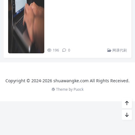
196
0
网课代刷
Copyright © 2024-2026 shuawangke.com All Rights Received.
Theme by
Puock