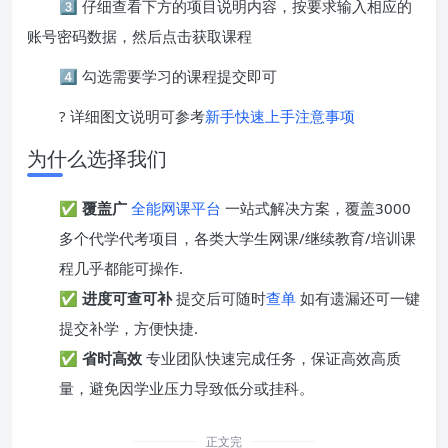
3️⃣ 仔细查看下方的项目说明内容，按要求输入相应的
账号密码数据，然后点击获取课程
4️⃣ 勾选需要学习的课程提交即可
? 详细图文说明可参考
新手快速上手注意事项
为什么选择我们
✅
覆盖广
全能网课平台
一站式解决方案，覆盖3000
多个代学代考项目，各类大学生网课/继续教育/培训课
程几乎都能可操作.
✅
进度可查可补
提交后可随时
查单
如有遗漏还可一键
提交补学，方便快捷.
✅
省时高效
专业团队快速完成任务，保证高效高质
量，避免因学业压力导致低分或挂科。
正文完