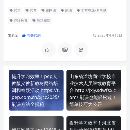
代学
代考
刷网课
刷课
学堂在线-单考试
继续教育
自动刷课
发表至：
网课代刷
2025年4月18日
0
提升学习效率！pep人
山东省潍坊商业学校专
教版义教新教材网络培
业技术人员继续教育平
训和答疑活动 https://t.
台 http://jxjy.sdwfsx.c
pep.com.cn/xjcc2025/
om/ 刷课也能轻松过！
刷课方法全揭秘
简单技巧大公开
提升学习效率！河北省
如法网学习-hn.12348.g
执业药师继续教育-htt