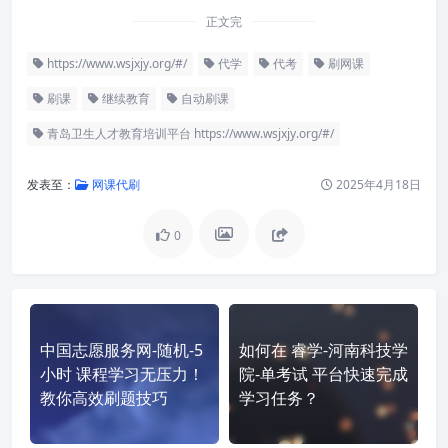
正文完
https://www.wsjxjy.org/#/
代学
代考
刷网课
刷课
继续教育
自动刷课
青岛卫生人才教育培训平台 https://www.wsjxjy.org/#/
发表至：
网课代刷
2025年4月18日
0
中国志愿服务网-随机-5
如何在 睿学-河南科技学
小时 课程学习无压力！
院-单考试 平台快速完成
教你高效刷题技巧
学习任务？