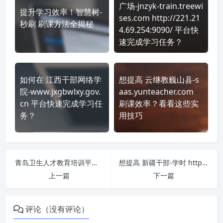
广场-jnzyk-train.treewi
提升学习效率！智慧树-
ses.com http://221.21
秒刷 刷课方法全揭秘
4.69.254:9090/ 平台快
速完成学习任务？
如何在 江西干部网络学
想提高 云继教巍山县-s
院-www.jxgbwlxy.gov.
aas.yunteacher.com
cn 平台快速完成学习任
刷课效率？看看这些实
务？
用技巧
青岛卫生人才教育培训平台 https://www.wsjxjy.org/#/ 课程学习无压力！教你高效刷题技巧
想提高 新疆干部-学时 https://www.xjgbzx.cn/ 刷课效率？看看这些实用技巧
上一篇
下一篇
评论（没有评论）