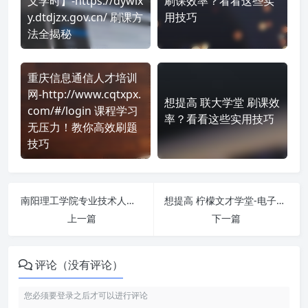
义学时】-https://dywlx
刷课效率？看看这些实
y.dtdjzx.gov.cn/ 刷课方
用技巧
法全揭秘
重庆信息通信人才培训
网-http://www.cqtxpx.
想提高 联大学堂 刷课效
com/#/login 课程学习
率？看看这些实用技巧
无压力！教你高效刷题
技巧
南阳理工学院专业技术人员继续教育在线学习平台 http://nypx.jxjyedu.org.cn/2019/index.jsp?menu=0 课程学习无压力！教你高效刷题技巧
想提高 柠檬文才学堂-电子科技大学中山学院成教 https://edu.wencaischool.net/dzkjzs/console/index.html 刷课效率？看看这些实用技巧
上一篇
下一篇
评论（没有评论）