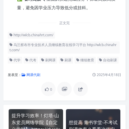
量，避免因学业压力导致低分或挂科。
正文完
http://wlcb.chinahrt.com/
乌兰察布市专业技术人员继续教育在线学习平台 http://wlcb.chinahr
t.com/
代学
代考
刷网课
刷课
继续教育
自动刷课
发表至：
网课代刷
2025年4月18日
0
提升学习效率！灯塔-山
东党员网络学院【自定
想提高 青书学堂-不考试