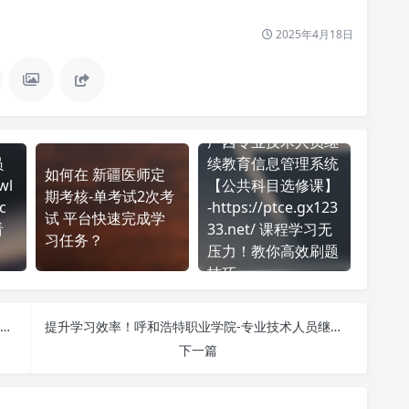
2025年4月18日
广西专业技术人员继
员
续教育信息管理系统
如何在 新疆医师定
wl
【公共科目选修课】
期考核-单考试2次考
c
-https://ptce.gx123
试 平台快速完成学
看
33.net/ 课程学习无
习任务？
压力！教你高效刷题
技巧
掌握 柠檬文才学堂-安徽科技学院成教 https://edu.wencaischool.net/ahkjxy/console/index.html 课程，简单刷课技巧分享！
提升学习效率！呼和浩特职业学院-专业技术人员继续教育基地 http://hs.ylxue.net/ 刷课方法全揭秘
下一篇