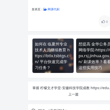
发表至：
网课代刷
0
如何在 临夏州专业
想提高 金华公务
技术人员继续教育 h
网络学院-https://
ttps://btlx.tsbtgs.c
px.rsj.jinhua.gov.
n/ 平台快速完成学
n/ 刷课效率？看
习任务？
这些实用技巧
上一篇