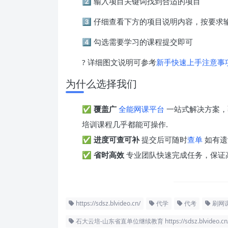
2️⃣ 输入项目关键词找到合适的项目
3️⃣ 仔细查看下方的项目说明内容，按要
4️⃣ 勾选需要学习的课程提交即可
? 详细图文说明可参考
新手快速上手注意事
为什么选择我们
✅
覆盖广
全能网课平台
一站式解决方案，
培训课程几乎都能可操作.
✅
进度可查可补
提交后可随时
查单
如有遗
✅
省时高效
专业团队快速完成任务，保证
https://sdsz.blvideo.cn/
代学
代考
刷网
石大云培-山东省直单位继续教育 https://sdsz.blvideo.cn