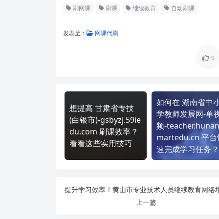
刷网课
刷课
继续教育
自动刷课
发表至：
网课代刷
0
如何在 湖南省中
想提高 甘肃省专技
学教师发展网-单
(白银市)-gsbyzj.59ie
频-teacher.hunan
du.com 刷课效率？
martedu.cn 平
看看这些实用技巧
速完成学习任务？
上一篇