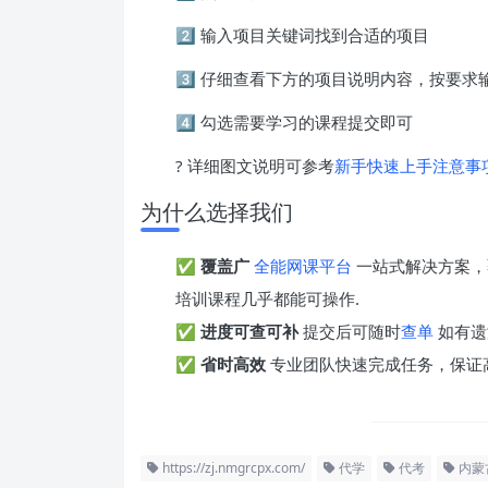
2️⃣ 输入项目关键词找到合适的项目
3️⃣ 仔细查看下方的项目说明内容，按要
4️⃣ 勾选需要学习的课程提交即可
? 详细图文说明可参考
新手快速上手注意事
为什么选择我们
✅
覆盖广
全能网课平台
一站式解决方案，
培训课程几乎都能可操作.
✅
进度可查可补
提交后可随时
查单
如有遗
✅
省时高效
专业团队快速完成任务，保证
https://zj.nmgrcpx.com/
代学
代考
内蒙古