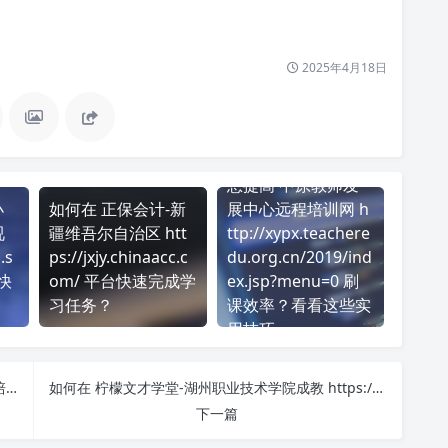
2025年4月18日
想提高 中原教师发
小
如何在 正保会计-新
展中心远程培训网 h
视
疆维吾尔自治区 htt
ttp://xypx.teachere
.s
ps://jxjy.chinaacc.c
du.org.cn/2019/ind
台快
om/ 平台快速完成学
ex.jsp?menu=0 刷
习任务？
课效率？看看这些实
用技巧
提升学习效率！黄山市专业技术人员继续教育网络培训平台 https://huangshan.huilearning.com/index 刷课方法全揭秘
如何在 柠檬文才学堂-湖州职业技术学院成教 https://edu.wencaischool.net/hzzyjs/console/index.html 平台快速完成学习任务？
下一篇