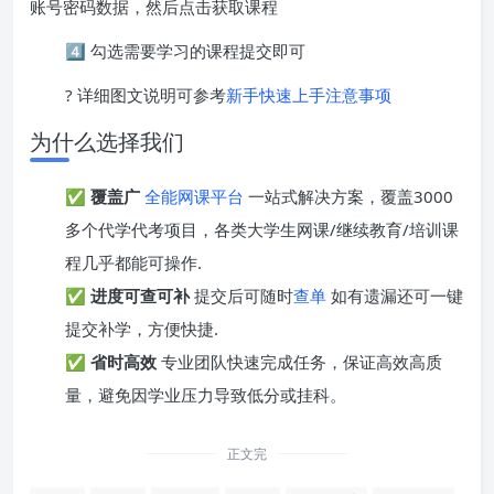
账号密码数据，然后点击获取课程
4️⃣ 勾选需要学习的课程提交即可
? 详细图文说明可参考
新手快速上手注意事项
为什么选择我们
✅
覆盖广
全能网课平台
一站式解决方案，覆盖3000
多个代学代考项目，各类大学生网课/继续教育/培训课
程几乎都能可操作.
✅
进度可查可补
提交后可随时
查单
如有遗漏还可一键
提交补学，方便快捷.
✅
省时高效
专业团队快速完成任务，保证高效高质
量，避免因学业压力导致低分或挂科。
正文完