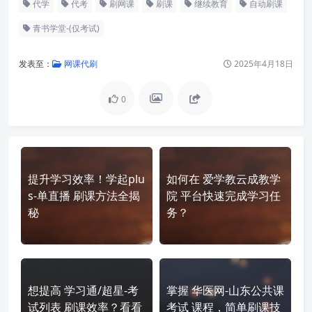
代学
代考
刷网课
刷课
继续教育
自动刷课
青书学堂-(仅考试)
发表至：
网课代刷
2025年4月18日
0
提升学习效率！学起plu
如何在 爱学教云成教学
s-单直播 刷课方法全揭
院 平台快速完成学习任
秘
务？
想提高 学习通/超星-考
掌握 华医网-山东公共课
试列表 刷课效率？看看
考试 课程，简单刷课技