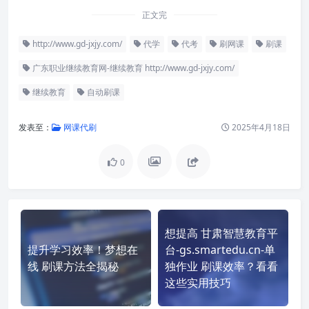
正文完
http://www.gd-jxjy.com/
代学
代考
刷网课
刷课
广东职业继续教育网-继续教育 http://www.gd-jxjy.com/
继续教育
自动刷课
发表至：
网课代刷
2025年4月18日
0
想提高 甘肃智慧教育平
提升学习效率！梦想在
台-gs.smartedu.cn-单
线 刷课方法全揭秘
独作业 刷课效率？看看
这些实用技巧