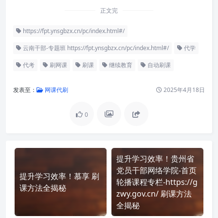
正文完
https://fpt.ynsgbzx.cn/pc/index.html#/
云南干部-专题班 https://fpt.ynsgbzx.cn/pc/index.html#/
代学
代考
刷网课
刷课
继续教育
自动刷课
发表至：
网课代刷
2025年4月18日
0
提升学习效率！贵州省
党员干部网络学院-首页
提升学习效率！慕享 刷
轮播课程专栏-https://g
课方法全揭秘
zwy.gov.cn/ 刷课方法
全揭秘