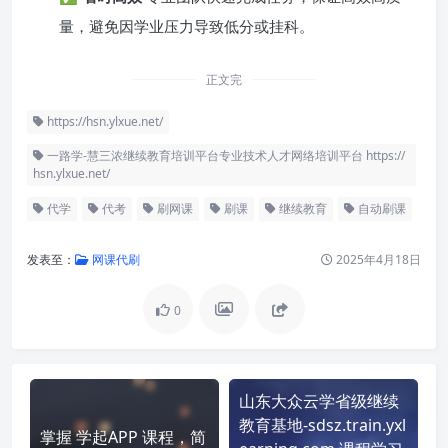
量，避免因学业压力导致低分或挂科。
正文完
https://hsn.ylxue.net/
一路学-慧三浓继续教育培训平台专业技术人才网络培训平台 https://
hsn.ylxue.net/
代学
代考
刷网课
刷课
继续教育
自动刷课
发表至：
网课代刷
2025年4月18日
0
山东大众云学省级继续
教育基地-sdsz.train.yxl
掌握 学起APP 课程，简