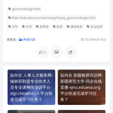
gjn/console/gjn.html
https://edu.wencaischool.net/gzhxzyxy_gjn/console/gjn.html
代学
代考
刷网课
刷课
继续教育
自动刷课
发表至：
网课代刷
2025年4月18日
0
如何在 人事人才服务网-
如何在 新疆教师培训网-
锡林郭勒盟专业技术人
新疆师范大学-同步在线
员专业课网络培训平台-
直播-xjnu.edueva.org
xlgl.chinahrt.cn 平台快
平台快速完成学习任
速完成学习任务？
务？