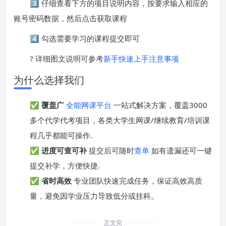
3️⃣ 仔细查看下方的项目说明内容，按要求输入相应的
账号密码数据，然后点击获取课程
4️⃣ 勾选需要学习的课程提交即可
? 详细图文说明可参考
新手快速上手注意事项
为什么选择我们
✅
覆盖广
全能网课平台
一站式解决方案，覆盖3000
多个代学代考项目，各类大学生网课/继续教育/培训课
程几乎都能可操作.
✅
进度可查可补
提交后可随时
查单
如有遗漏还可一键
提交补学，方便快捷.
✅
省时高效
专业团队快速完成任务，保证高效高质
量，避免因学业压力导致低分或挂科。
正文完