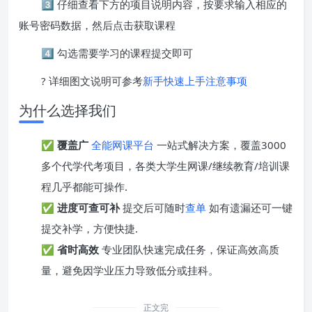
3️⃣ 仔细查看下方的项目说明内容，按要求输入相应的
账号密码数据，然后点击获取课程
4️⃣ 勾选需要学习的课程提交即可
? 详细图文说明可参考
新手快速上手注意事项
为什么选择我们
✅
覆盖广
全能网课平台
一站式解决方案，覆盖3000
多个代学代考项目，各类大学生网课/继续教育/培训课
程几乎都能可操作.
✅
进度可查可补
提交后可随时
查单
如有遗漏还可一键
提交补学，方便快捷.
✅
省时高效
专业团队快速完成任务，保证高效高质
量，避免因学业压力导致低分或挂科。
正文完