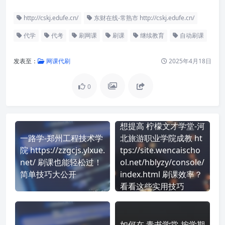
http://cskj.edufe.cn/
东财在线-常熟市 http://cskj.edufe.cn/
代学
代考
刷网课
刷课
继续教育
自动刷课
发表至：
网课代刷
2025年4月18日
0
想提高 柠檬文才学堂-河
一路学-郑州工程技术学
北旅游职业学院成教 ht
院 https://zzgcjs.ylxue.
tps://site.wencaischo
net/ 刷课也能轻松过！
ol.net/hblyzy/console/
简单技巧大公开
index.html 刷课效率？
看看这些实用技巧
如何在 青书学堂-按学期