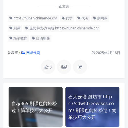
正文完
https://hunan.chinamde.cn/
代学
代考
刷网课
刷课
现代专技-湖南省 https://hunan.chinamde.cn/
继续教育
自动刷课
发表至：
网课代刷
2025年4月18日
0
石大云培-潍坊市 http
自考365 刷课也能轻松
s://sdwf.treewises.co
过！简单技巧大公开
m/ 刷课也能轻松过！简
单技巧大公开