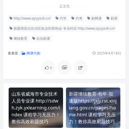
正文完
http://www.xjzyysxh.cn/
代学
代考
刷网课
刷课
新疆维吾尔自治区执业药师协会-专业科目 http://www.xjzyysxh.cn/
继续教育
自动刷课
发表至：
网课代刷
2025年4月18日
0
山东省威海市专业技术
新疆继续教育-包年-加
人员专业课 http://sdw
速版https://jxjy.rst.xinj
h.zyk.yxlearning.com/i
iang.gov.cn/pages/ho
ndex 课程学习无压力！
me.html 课程学习无压
教你高效刷题技巧
力！教你高效刷题技巧