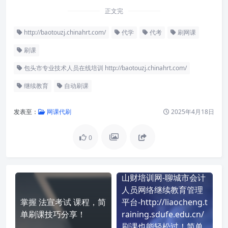
正文完
http://baotouzj.chinahrt.com/
代学
代考
刷网课
刷课
包头市专业技术人员在线培训 http://baotouzj.chinahrt.com/
继续教育
自动刷课
发表至：
网课代刷
2025年4月18日
0
山财培训网-聊城市会计
人员网络继续教育管理
掌握 法宣考试 课程，简
平台-http://liaocheng.t
单刷课技巧分享！
raining.sdufe.edu.cn/
刷课也能轻松过！简单