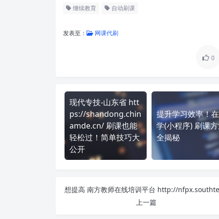
继续教育
自动刷课
发表至：
网课代刷
0
现代专技-山东省 htt
ps://shandong.chin
提升学习效率！在
amde.cn/ 刷课也能
学(小程序) 刷课
轻松过！简单技巧大
全揭秘
公开
上一篇