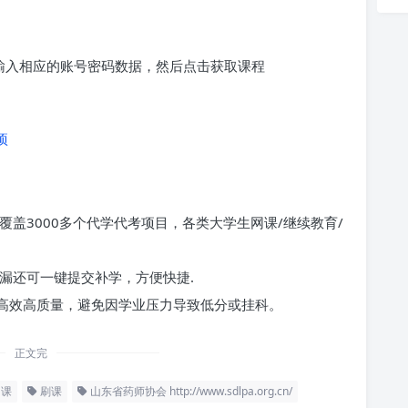
求输入相应的账号密码数据，然后点击获取课程
项
覆盖3000多个代学代考项目，各类大学生网课/继续教育/
漏还可一键提交补学，方便快捷.
高效高质量，避免因学业压力导致低分或挂科。
正文完
课
刷课
山东省药师协会 http://www.sdlpa.org.cn/