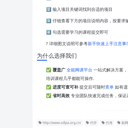
2️⃣ 输入项目关键词找到合适的项目
3️⃣ 仔细查看下方的项目说明内容，按要
4️⃣ 勾选需要学习的课程提交即可
? 详细图文说明可参考
新手快速上手注意事
为什么选择我们
✅
覆盖广
全能网课平台
一站式解决方案，
培训课程几乎都能可操作.
✅
进度可查可补
提交后可随时
查单
如有遗
✅
省时高效
专业团队快速完成任务，保证
http://www.sdlpa.org.cn/
代学
代考
刷网