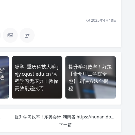
2025年4月18日
睿学–重庆科技大学-j
提升学习效率！好策
浙
xjy.cqust.edu.cn 课
【贵州理工学院全
方法
程学习无压力！教你
包】 刷课方法全揭
高效刷题技巧
秘
想提高 南方教师在线培训平台 http://nfpx.southteacher.com/ 刷课效率？看看这些实用技巧
提升学习效率！东奥会计-湖南省 https://hunan.dongao.cn 刷课方法全揭秘
下一篇