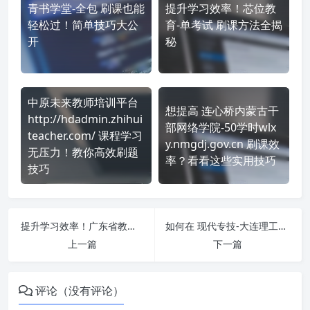
青书学堂-全包 刷课也能
提升学习效率！芯位教
轻松过！简单技巧大公
育-单考试 刷课方法全揭
开
秘
中原未来教师培训平台
想提高 连心桥内蒙古干
http://hdadmin.zhihui
部网络学院-50学时wlx
teacher.com/ 课程学习
y.nmgdj.gov.cn 刷课效
无压力！教你高效刷题
率？看看这些实用技巧
技巧
提升学习效率！广东省教师公需课-广东省教师继续教育信息管理平台 https://jsglpt.gdedu.gov.cn/login.jsp 刷课方法全揭秘
如何在 现代专技-大连理工大学 https://lnzj.chinamde.cn/ 平台快速完成学习任务？
上一篇
下一篇
评论（没有评论）