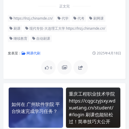
正文完
https://lnzj.chinamde.cn/
代学
代考
刷网课
刷课
现代专技-大连理工大学 https://lnzj.chinamde.cn/
继续教育
自动刷课
发表至：
网课代刷
2025年4月18日
0
重庆工程职业技术学院
https://cqgczyjsxy.wd
如何在 广州软件学院 平
xuetang.cn/student/
台快速完成学习任务？
#/login 刷课也能轻松
过！简单技巧大公开