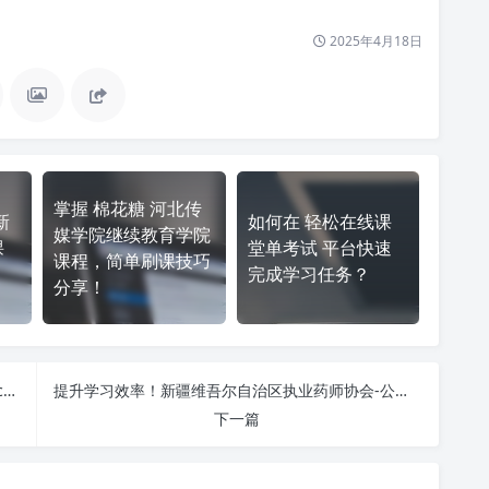
2025年4月18日
掌握 棉花糖 河北传
新
如何在 轻松在线课
媒学院继续教育学院
课
堂单考试 平台快速
课程，简单刷课技巧
完成学习任务？
分享！
新都区专业技术人员继续教育公共服务平台 http://cdxd.lllnet.cn/ 课程学习无压力！教你高效刷题技巧
提升学习效率！新疆维吾尔自治区执业药师协会-公需科目 http://www.xjzyysxh.cn/ 刷课方法全揭秘
下一篇