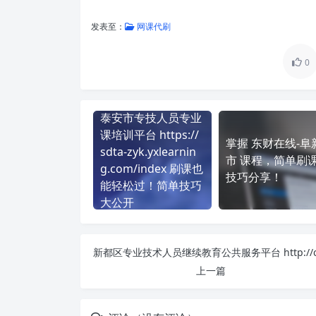
发表至：
网课代刷
0
泰安市专技人员专业
课培训平台 https://
掌握 东财在线-阜
sdta-zyk.yxlearnin
市 课程，简单刷
g.com/index 刷课也
技巧分享！
能轻松过！简单技巧
大公开
上一篇