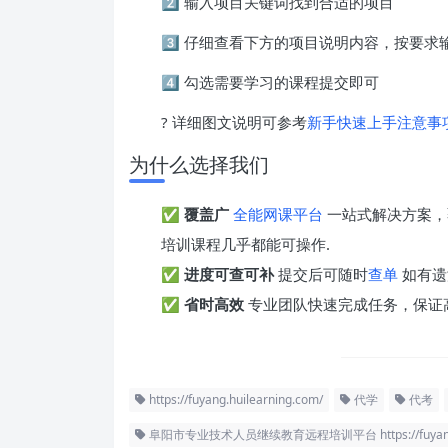
2️⃣ 输入项目关键词找到合适的项目
3️⃣ 仔细查看下方的项目说明内容，按要
4️⃣ 勾选需要学习的课程提交即可
? 详细图文说明可参考
新手快速上手注意事
为什么选择我们
✅
覆盖广
全能网课平台
一站式解决方案，
培训课程几乎都能可操作.
✅
进度可查可补
提交后可随时
查单
如有遗
✅
省时高效
专业团队快速完成任务，保证
https://fuyang.huilearning.com/
代学
代考
阜阳市专业技术人员继续教育远程培训平台 https://fuyang.hu