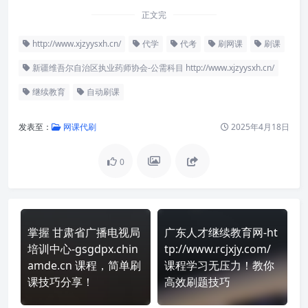
正文完
http://www.xjzyysxh.cn/
代学
代考
刷网课
刷课
新疆维吾尔自治区执业药师协会-公需科目 http://www.xjzyysxh.cn/
继续教育
自动刷课
发表至：
网课代刷
2025年4月18日
0
掌握 甘肃省广播电视局
广东人才继续教育网-ht
培训中心-gsgdpx.chin
tp://www.rcjxjy.com/
amde.cn 课程，简单刷
课程学习无压力！教你
课技巧分享！
高效刷题技巧