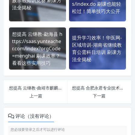
族宗教知识竞赛 刷课方
s/index.do 刷课也能轻
法全揭秘
松过！简单技巧大公开
想提高 云继教-勐海县 h
提升学习效率！华医网-
ttps://saas.yunteache
区域培训-湖南省继续教
r.com/index?orgCode
育公需科目培训 刷课方
=menghai 刷课效率？
法全揭秘
看看这些实用技巧
想提高 云继教-曲靖市麒麟区 https://saas.yunteacher.com/index?orgCode=qilinqu 刷课效率？看看这些实用技巧
想提高 合肥永君专业技术人员继续教育在线 https://hfyj.zjzx.ah.cn/ 刷课效率？看看这些实用技巧
上一篇
下一篇
评论（没有评论）