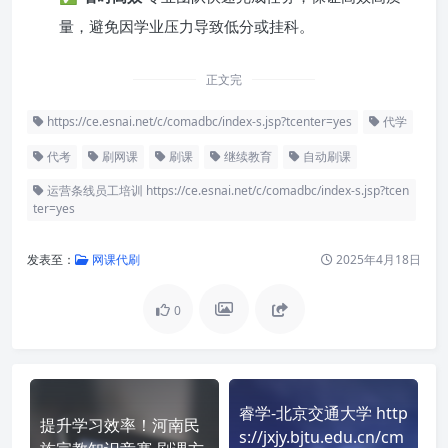
量，避免因学业压力导致低分或挂科。
正文完
https://ce.esnai.net/c/comadbc/index-s.jsp?tcenter=yes
代学
代考
刷网课
刷课
继续教育
自动刷课
运营条线员工培训 https://ce.esnai.net/c/comadbc/index-s.jsp?tcen
ter=yes
发表至：
网课代刷
2025年4月18日
0
睿学-北京交通大学 http
提升学习效率！河南民
s://jxjy.bjtu.edu.cn/cm