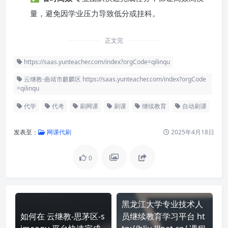
量，避免因学业压力导致低分或挂科。
正文完
https://saas.yunteacher.com/index?orgCode=qilinqu
云继教-曲靖市麒麟区 https://saas.yunteacher.com/index?orgCode
=qilinqu
代学
代考
刷网课
刷课
继续教育
自动刷课
发表至：
网课代刷
2025年4月18日
0
黑龙江大学专业技术人
如何在 云继教-思茅区-s
员继续教育学习平台 ht