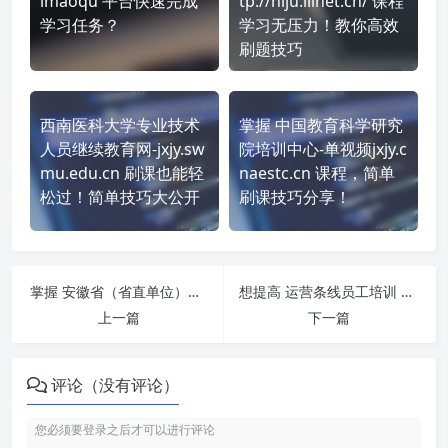
imaoqu 平台快速完成
tp://hlju.lllnet.cn/ 课程
学习任务？
学习无压力！教你高效
刷题技巧
西南医科大学专业技术
掌握 中国教育科学研究
人员继续教育网-jxjy.sw
院培训中心-单视频jxjy.c
mu.edu.cn 刷课也能轻
naestc.cn 课程，简单
松过！简单技巧大公开
刷课技巧分享！
掌握 安徽省（省直单位）专业技术人员继续教育远程培训平台 https://ahsz.huilearning.com/ 课程，简单刷课技巧分享！
想提高 运营条线员工培训 https://ce.esnai.net/c/comadbc/index-s.jsp?tcenter=yes 刷课效率？看看这些实用技巧
上一篇
下一篇
评论（没有评论）