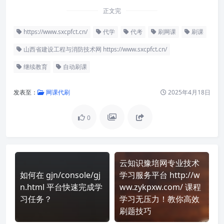
正文完
https://www.sxcpfct.cn/
代学
代考
刷网课
刷课
山西省建设工程与消防技术网 https://www.sxcpfct.cn/
继续教育
自动刷课
发表至：
网课代刷
2025年4月18日
0
云知识豫培网专业技术
如何在 gjn/console/gj
学习服务平台 http://w
n.html 平台快速完成学
ww.zykpxw.com/ 课程
习任务？
学习无压力！教你高效
刷题技巧