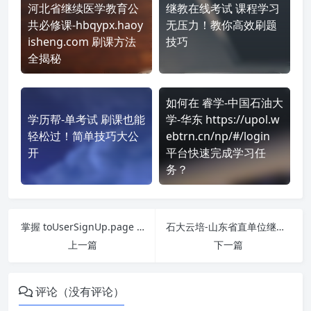
河北省继续医学教育公
继教在线考试 课程学习
共必修课-hbqypx.haoy
无压力！教你高效刷题
isheng.com 刷课方法
技巧
全揭秘
如何在 睿学-中国石油大
学历帮-单考试 刷课也能
学-华东 https://upol.w
轻松过！简单技巧大公
ebtrn.cn/np/#/login
开
平台快速完成学习任
务？
掌握 toUserSignUp.page 课程，简单刷课技巧分享！
石大云培-山东省直单位继续教育 https://sdsz.blvideo.cn/ 刷课也能轻松过！简单技巧大公开
上一篇
下一篇
评论（没有评论）